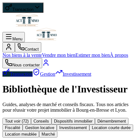
Transaction
Menu
Contact
Nos biens à la vente
Vendre mon bien
Estimer mon bien
À propos
Nous contacter
Transaction
Gestion
Investissement
Bibliothèque de l'Investisseur
Guides, analyses de marché et conseils fiscaux. Tous nos articles
pour réussir votre projet immobilier à Bourg-en-Bresse et Lyon.
Tout voir (
72
)
Conseils
Dispositifs immobilier
Démembrement
Fiscalité
Gestion locative
Investissement
Location courte durée
Location meublée
Marché