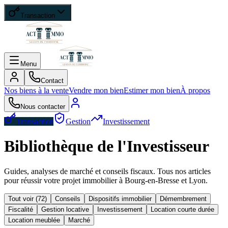
Transaction
Menu
Contact
Nos biens à la vente
Vendre mon bien
Estimer mon bien
À propos
Nous contacter
Transaction
Gestion
Investissement
Bibliothèque de l'Investisseur
Guides, analyses de marché et conseils fiscaux. Tous nos articles
pour réussir votre projet immobilier à Bourg-en-Bresse et Lyon.
Tout voir (
72
)
Conseils
Dispositifs immobilier
Démembrement
Fiscalité
Gestion locative
Investissement
Location courte durée
Location meublée
Marché